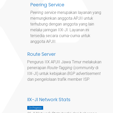
Peering Service
Peering service
merupakan layanan yang
memungkinkan anggota APJII untuk
terhubung dengan anggota yang lain
melalui jaringan IIX-JI. Layanan ini
tersedia secara cuma-cuma untuk
anggota APJII.
Route Server
Pengurus IIX APJII Jawa Timur
melakukan
penerapan
Route-Tagging
(
community
di
IIX-JI) untuk kebijakan
BGP advertisement
dan pengelolaan trafik member ISP.
IIX-JI Network Stats
On Progress