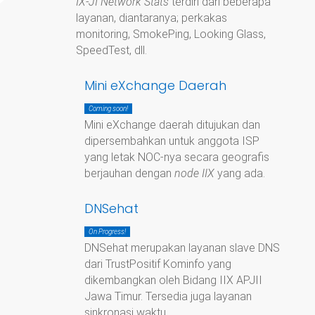
IX-JI Network Stats
terdiri dari beberapa
layanan, diantaranya; perkakas
monitoring, SmokePing, Looking Glass,
SpeedTest, dll.
Mini eXchange Daerah
Coming soon!
Mini eXchange daerah ditujukan dan
dipersembahkan untuk anggota ISP
yang letak NOC-nya secara geografis
berjauhan dengan
node IIX
yang ada.
DNSehat
On Progress!
DNSehat merupakan layanan slave DNS
dari TrustPositif Kominfo yang
dikembangkan oleh Bidang IIX APJII
Jawa Timur. Tersedia juga layanan
sinkronasi waktu.