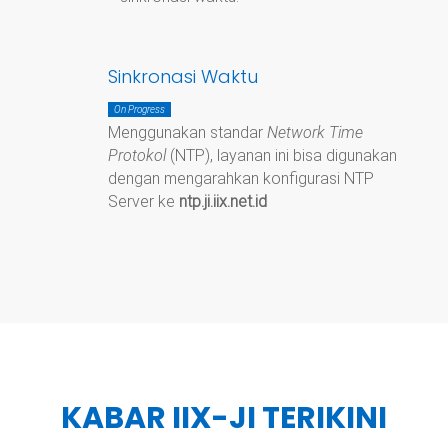
Sinkronasi Waktu
On Progress
Menggunakan standar
Network Time
Protokol
(NTP), layanan ini bisa digunakan
dengan mengarahkan konfigurasi NTP
Server ke
ntp.ji.iix.net.id
KABAR IIX-JI TERIKINI