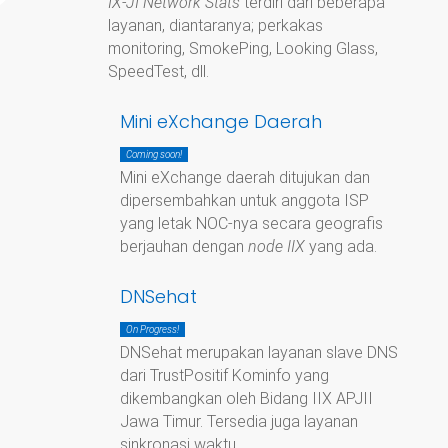
IX-JI Network Stats
terdiri dari beberapa
layanan, diantaranya; perkakas
monitoring, SmokePing, Looking Glass,
SpeedTest, dll.
Mini eXchange Daerah
Coming soon!
Mini eXchange daerah ditujukan dan
dipersembahkan untuk anggota ISP
yang letak NOC-nya secara geografis
berjauhan dengan
node IIX
yang ada.
DNSehat
On Progress!
DNSehat merupakan layanan slave DNS
dari TrustPositif Kominfo yang
dikembangkan oleh Bidang IIX APJII
Jawa Timur. Tersedia juga layanan
sinkronasi waktu.