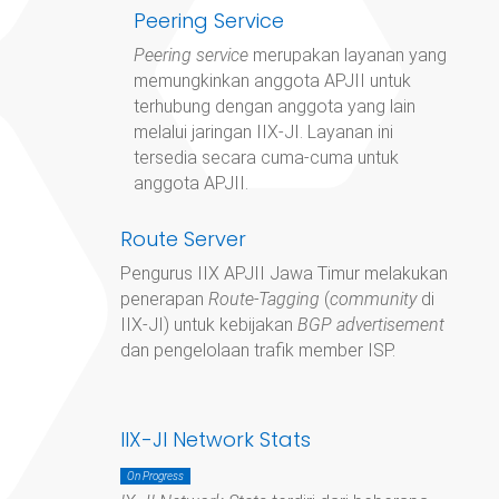
Peering Service
Peering service
merupakan layanan yang
memungkinkan anggota APJII untuk
terhubung dengan anggota yang lain
melalui jaringan IIX-JI. Layanan ini
tersedia secara cuma-cuma untuk
anggota APJII.
Route Server
Pengurus IIX APJII Jawa Timur
melakukan
penerapan
Route-Tagging
(
community
di
IIX-JI) untuk kebijakan
BGP advertisement
dan pengelolaan trafik member ISP.
IIX-JI Network Stats
On Progress