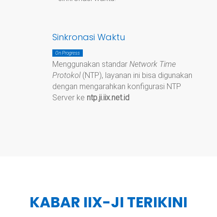
Sinkronasi Waktu
On Progress
Menggunakan standar
Network Time
Protokol
(NTP), layanan ini bisa digunakan
dengan mengarahkan konfigurasi NTP
Server ke
ntp.ji.iix.net.id
KABAR IIX-JI TERIKINI