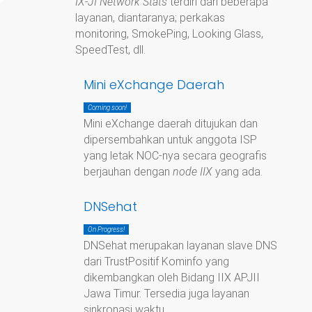
IX-JI Network Stats
terdiri dari beberapa
layanan, diantaranya; perkakas
monitoring, SmokePing, Looking Glass,
SpeedTest, dll.
Mini eXchange Daerah
Coming soon!
Mini eXchange daerah ditujukan dan
dipersembahkan untuk anggota ISP
yang letak NOC-nya secara geografis
berjauhan dengan
node IIX
yang ada.
DNSehat
On Progress!
DNSehat merupakan layanan slave DNS
dari TrustPositif Kominfo yang
dikembangkan oleh Bidang IIX APJII
Jawa Timur. Tersedia juga layanan
sinkronasi waktu.