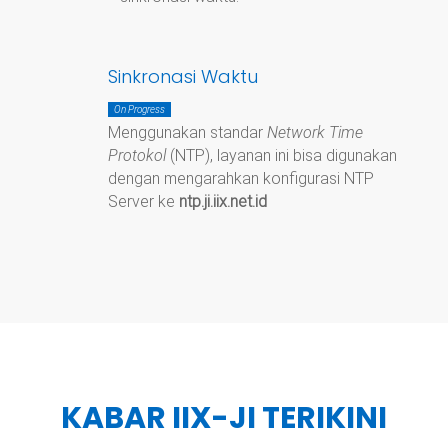
Sinkronasi Waktu
On Progress
Menggunakan standar
Network Time
Protokol
(NTP), layanan ini bisa digunakan
dengan mengarahkan konfigurasi NTP
Server ke
ntp.ji.iix.net.id
KABAR IIX-JI TERIKINI