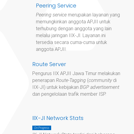
Peering Service
Peering service
merupakan layanan yang
memungkinkan anggota APJII untuk
terhubung dengan anggota yang lain
melalui jaringan IIX-JI. Layanan ini
tersedia secara cuma-cuma untuk
anggota APJII.
Route Server
Pengurus IIX APJII Jawa Timur
melakukan
penerapan
Route-Tagging
(
community
di
IIX-JI) untuk kebijakan
BGP advertisement
dan pengelolaan trafik member ISP.
IIX-JI Network Stats
On Progress