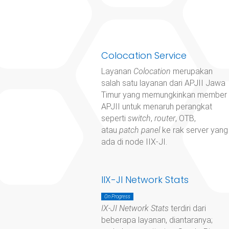
Colocation Service
Layanan
Colocation
merupakan
salah satu layanan dari APJII Jawa
Timur yang memungkinkan member
APJII untuk menaruh perangkat
seperti
switch
,
router
, OTB,
atau
patch panel
ke rak server yang
ada di node IIX-JI.
IIX-JI Network Stats
On Progress
IX-JI Network Stats
terdiri dari
beberapa layanan, diantaranya;