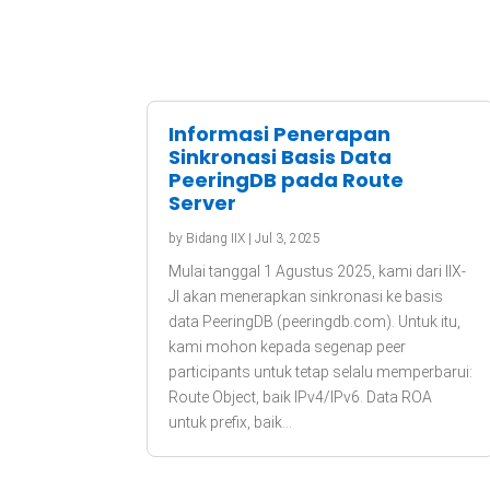
Informasi Penerapan
Sinkronasi Basis Data
PeeringDB pada Route
Server
by
Bidang IIX
|
Jul 3, 2025
Mulai tanggal 1 Agustus 2025, kami dari IIX-
JI akan menerapkan sinkronasi ke basis
data PeeringDB (peeringdb.com). Untuk itu,
kami mohon kepada segenap peer
participants untuk tetap selalu memperbarui:
Route Object, baik IPv4/IPv6. Data ROA
untuk prefix, baik...