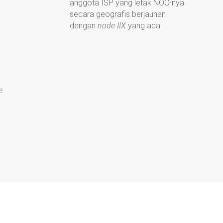
anggota ISP yang letak NOC-nya
secara geografis berjauhan
dengan
node IIX
yang ada.
e