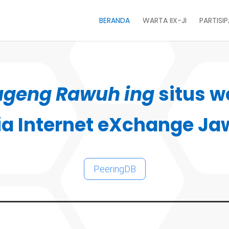
BERANDA
WARTA IIX-JI
PARTISI
ugeng Rawuh ing
situs w
ia Internet eXchange Ja
PeeringDB