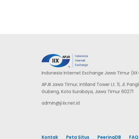
Indonesia Internet Exchange Jawa Timur (IIX
APJII Jawa Timur, Intiland Tower Lt. 11, Jl. Pa
Gubeng, Kota Surabaya, Jawa Timur 60271
admin@ji.iix.net.id
Kontak
Peta Situs
PeeringDB
FAQ