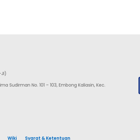
-JI)
nglima Sudirman No. 101 – 103, Embong Kaliasin, Kec.
Wiki
Syarat & Ketentuan