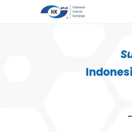
S
Indones