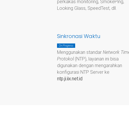
perkakas monitoring, SmokePing,
Looking Glass, SpeedTest, dll.
Sinkronasi Waktu
On Progress
Menggunakan standar
Network Tim
Protokol
(NTP), layanan ini bisa
digunakan dengan mengarahkan
konfigurasi NTP Server ke
ntp.ji.iix.net.id