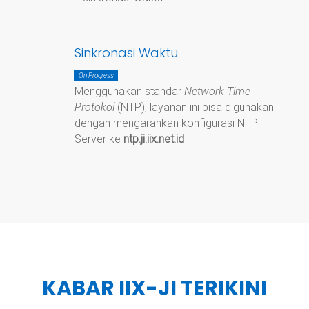
Sinkronasi Waktu
On Progress
Menggunakan standar
Network Time
Protokol
(NTP), layanan ini bisa digunakan
dengan mengarahkan konfigurasi NTP
Server ke
ntp.ji.iix.net.id
KABAR IIX-JI TERIKINI