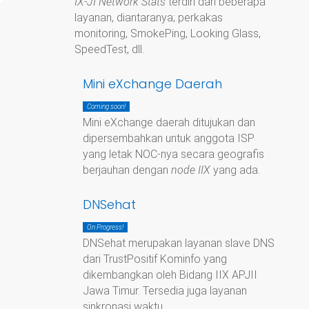
IX-JI Network Stats
terdiri dari beberapa
layanan, diantaranya; perkakas
monitoring, SmokePing, Looking Glass,
SpeedTest, dll.
Mini eXchange Daerah
Coming soon!
Mini eXchange daerah ditujukan dan
dipersembahkan untuk anggota ISP
yang letak NOC-nya secara geografis
berjauhan dengan
node IIX
yang ada.
DNSehat
On Progress!
DNSehat merupakan layanan slave DNS
dari TrustPositif Kominfo yang
dikembangkan oleh Bidang IIX APJII
Jawa Timur. Tersedia juga layanan
sinkronasi waktu.