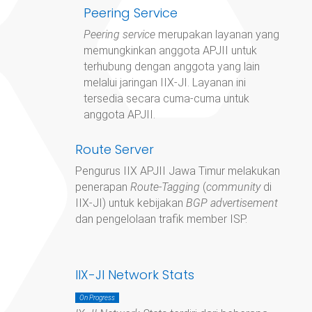
Peering Service
Peering service
merupakan layanan yang
memungkinkan anggota APJII untuk
terhubung dengan anggota yang lain
melalui jaringan IIX-JI. Layanan ini
tersedia secara cuma-cuma untuk
anggota APJII.
Route Server
Pengurus IIX APJII Jawa Timur
melakukan
penerapan
Route-Tagging
(
community
di
IIX-JI) untuk kebijakan
BGP advertisement
dan pengelolaan trafik member ISP.
IIX-JI Network Stats
On Progress