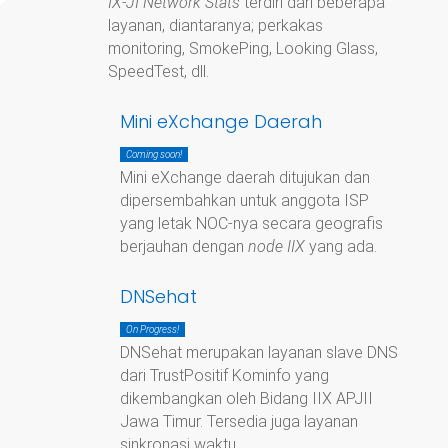
IX-JI Network Stats
terdiri dari beberapa
layanan, diantaranya; perkakas
monitoring, SmokePing, Looking Glass,
SpeedTest, dll.
Mini eXchange Daerah
Coming soon!
Mini eXchange daerah ditujukan dan
dipersembahkan untuk anggota ISP
yang letak NOC-nya secara geografis
berjauhan dengan
node IIX
yang ada.
DNSehat
On Progress!
DNSehat merupakan layanan slave DNS
dari TrustPositif Kominfo yang
dikembangkan oleh Bidang IIX APJII
Jawa Timur. Tersedia juga layanan
sinkronasi waktu.