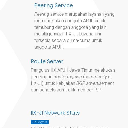
Peering Service
Peering service
merupakan layanan yang
memungkinkan anggota APJII untuk
terhubung dengan anggota yang lain
melalui jaringan IIX-JI. Layanan ini
tersedia secara cuma-cuma untuk
anggota APJII.
Route Server
Pengurus IIX APJII Jawa Timur
melakukan
penerapan
Route-Tagging
(
community
di
IIX-JI) untuk kebijakan
BGP advertisement
dan pengelolaan trafik member ISP.
IIX-JI Network Stats
On Progress