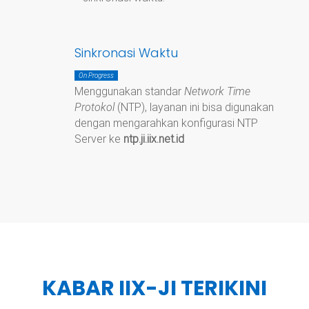
Sinkronasi Waktu
On Progress
Menggunakan standar
Network Time
Protokol
(NTP), layanan ini bisa digunakan
dengan mengarahkan konfigurasi NTP
Server ke
ntp.ji.iix.net.id
KABAR IIX-JI TERIKINI