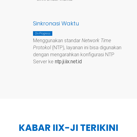
Sinkronasi Waktu
On Progress
Menggunakan standar
Network Time
Protokol
(NTP), layanan ini bisa digunakan
dengan mengarahkan konfigurasi NTP
Server ke
ntp.ji.iix.net.id
KABAR IIX-JI TERIKINI