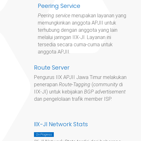
Peering Service
Peering service
merupakan layanan yang
memungkinkan anggota APJII untuk
terhubung dengan anggota yang lain
melalui jaringan IIX-JI. Layanan ini
tersedia secara cuma-cuma untuk
anggota APJII.
Route Server
Pengurus IIX APJII Jawa Timur
melakukan
penerapan
Route-Tagging
(
community
di
IIX-JI) untuk kebijakan
BGP advertisement
dan pengelolaan trafik member ISP.
IIX-JI Network Stats
On Progress