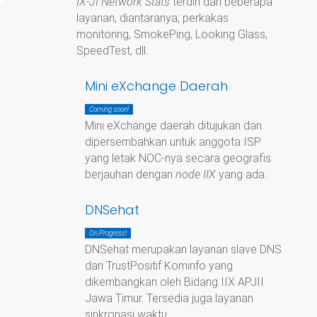
IX-JI Network Stats
terdiri dari beberapa
layanan, diantaranya; perkakas
monitoring, SmokePing, Looking Glass,
SpeedTest, dll.
Mini eXchange Daerah
Coming soon!
Mini eXchange daerah ditujukan dan
dipersembahkan untuk anggota ISP
yang letak NOC-nya secara geografis
berjauhan dengan
node IIX
yang ada.
DNSehat
On Progress!
DNSehat merupakan layanan slave DNS
dari TrustPositif Kominfo yang
dikembangkan oleh Bidang IIX APJII
Jawa Timur. Tersedia juga layanan
sinkronasi waktu.