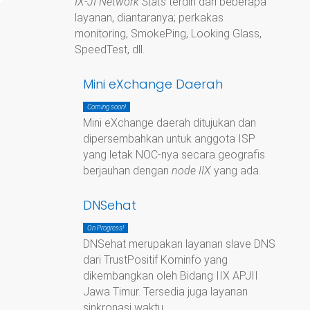
IX-JI Network Stats
terdiri dari beberapa
layanan, diantaranya; perkakas
monitoring, SmokePing, Looking Glass,
SpeedTest, dll.
Mini eXchange Daerah
Coming soon!
Mini eXchange daerah ditujukan dan
dipersembahkan untuk anggota ISP
yang letak NOC-nya secara geografis
berjauhan dengan
node IIX
yang ada.
DNSehat
On Progress!
DNSehat merupakan layanan slave DNS
dari TrustPositif Kominfo yang
dikembangkan oleh Bidang IIX APJII
Jawa Timur. Tersedia juga layanan
sinkronasi waktu.