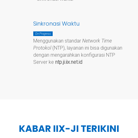
Sinkronasi Waktu
On Progress
Menggunakan standar
Network Time
Protokol
(NTP), layanan ini bisa digunakan
dengan mengarahkan konfigurasi NTP
Server ke
ntp.ji.iix.net.id
KABAR IIX-JI TERIKINI