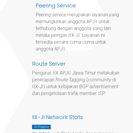
Peering Service
Peering service
merupakan layanan yang
memungkinkan anggota APJII untuk
terhubung dengan anggota yang lain
melalui jaringan IIX-JI. Layanan ini
tersedia secara cuma-cuma untuk
anggota APJII.
Route Server
Pengurus IIX APJII Jawa Timur
melakukan
penerapan
Route-Tagging
(
community
di
IIX-JI) untuk kebijakan
BGP advertisement
dan pengelolaan trafik member ISP.
IIX-JI Network Stats
On Progress