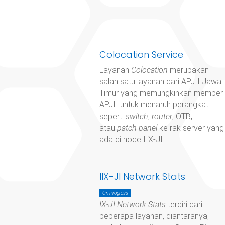
Colocation Service
Layanan
Colocation
merupakan
salah satu layanan dari APJII Jawa
Timur yang memungkinkan member
APJII untuk menaruh perangkat
seperti
switch
,
router
, OTB,
atau
patch panel
ke rak server yang
ada di node IIX-JI.
IIX-JI Network Stats
On Progress
IX-JI Network Stats
terdiri dari
beberapa layanan, diantaranya;