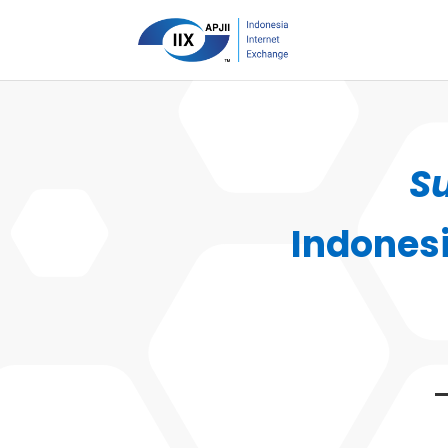
S
Indones