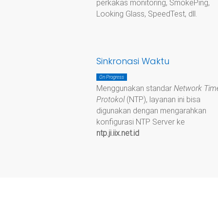
perkakas monitoring, SmokePing,
Looking Glass, SpeedTest, dll.
Sinkronasi Waktu
On Progress
Menggunakan standar
Network Tim
Protokol
(NTP), layanan ini bisa
digunakan dengan mengarahkan
konfigurasi NTP Server ke
ntp.ji.iix.net.id