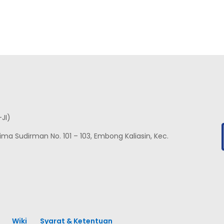
-JI)
nglima Sudirman No. 101 – 103, Embong Kaliasin, Kec.
Wiki
Syarat & Ketentuan