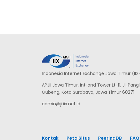
Indonesia Internet Exchange Jawa Timur (IIX
APJII Jawa Timur, Intiland Tower Lt. 11, Jl. Pa
Gubeng, Kota Surabaya, Jawa Timur 60271
admin@ji.iix.net.id
Kontak
Peta Situs
PeeringDB
FAQ