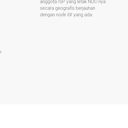
anggota ISP yang letak NOC-nya
secara geografis berjauhan
dengan
node IIX
yang ada.
e