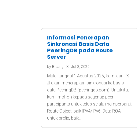
Informasi Penerapan
Sinkronasi Basis Data
PeeringDB pada Route
Server
by
Bidang IIX
|
Jul 3, 2025
Mulai tanggal 1 Agustus 2025, kami dari IIX-
JI akan menerapkan sinkronasi ke basis
data PeeringDB (peeringdb.com). Untuk itu,
kami mohon kepada segenap peer
participants untuk tetap selalu memperbarui:
Route Object, baik IPv4/IPv6. Data ROA
untuk prefix, baik...