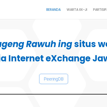
BERANDA
WARTA IIX-JI
PARTISI
ugeng Rawuh ing
situs w
ia Internet eXchange Ja
PeeringDB