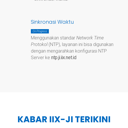
Sinkronasi Waktu
On Progress
Menggunakan standar
Network Time
Protokol
(NTP), layanan ini bisa digunakan
dengan mengarahkan konfigurasi NTP
Server ke
ntp.ji.iix.net.id
KABAR IIX-JI TERIKINI