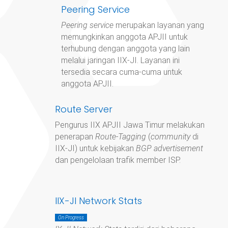
Peering Service
Peering service
merupakan layanan yang
memungkinkan anggota APJII untuk
terhubung dengan anggota yang lain
melalui jaringan IIX-JI. Layanan ini
tersedia secara cuma-cuma untuk
anggota APJII.
Route Server
Pengurus IIX APJII Jawa Timur
melakukan
penerapan
Route-Tagging
(
community
di
IIX-JI) untuk kebijakan
BGP advertisement
dan pengelolaan trafik member ISP.
IIX-JI Network Stats
On Progress