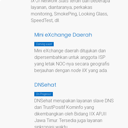
IX-JI Network Stats
terdiri dari beberapa
layanan, diantaranya; perkakas
monitoring, SmokePing, Looking Glass,
SpeedTest, dll.
Mini eXchange Daerah
Coming soon!
Mini eXchange daerah ditujukan dan
dipersembahkan untuk anggota ISP
yang letak NOC-nya secara geografis
berjauhan dengan
node IIX
yang ada.
DNSehat
On Progress!
DNSehat merupakan layanan slave DNS
dari TrustPositif Kominfo yang
dikembangkan oleh Bidang IIX APJII
Jawa Timur. Tersedia juga layanan
sinkronasi waktu.