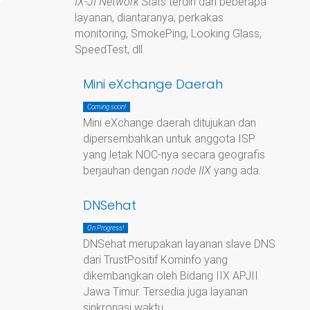
IX-JI Network Stats
terdiri dari beberapa
layanan, diantaranya; perkakas
monitoring, SmokePing, Looking Glass,
SpeedTest, dll.
Mini eXchange Daerah
Coming soon!
Mini eXchange daerah ditujukan dan
dipersembahkan untuk anggota ISP
yang letak NOC-nya secara geografis
berjauhan dengan
node IIX
yang ada.
DNSehat
On Progress!
DNSehat merupakan layanan slave DNS
dari TrustPositif Kominfo yang
dikembangkan oleh Bidang IIX APJII
Jawa Timur. Tersedia juga layanan
sinkronasi waktu.