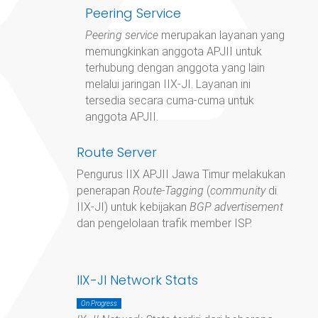
Peering Service
Peering service
merupakan layanan yang
memungkinkan anggota APJII untuk
terhubung dengan anggota yang lain
melalui jaringan IIX-JI. Layanan ini
tersedia secara cuma-cuma untuk
anggota APJII.
Route Server
Pengurus IIX APJII Jawa Timur
melakukan
penerapan
Route-Tagging
(
community
di
IIX-JI) untuk kebijakan
BGP advertisement
dan pengelolaan trafik member ISP.
IIX-JI Network Stats
On Progress