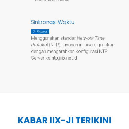
Sinkronasi Waktu
On Progress
Menggunakan standar
Network Time
Protokol
(NTP), layanan ini bisa digunakan
dengan mengarahkan konfigurasi NTP
Server ke
ntp.ji.iix.net.id
KABAR IIX-JI TERIKINI