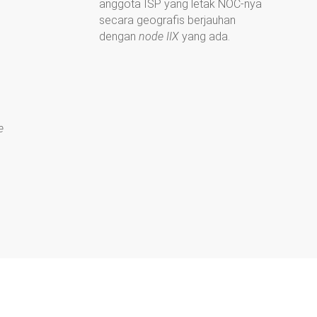
anggota ISP yang letak NOC-nya
secara geografis berjauhan
dengan
node IIX
yang ada.
e