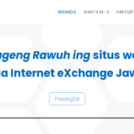
BERANDA
WARTA IIX-JI
PARTISI
ugeng Rawuh ing
situs w
ia Internet eXchange Ja
PeeringDB