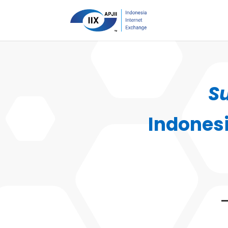
S
Indones