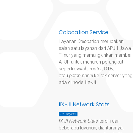
Colocation Service
Layanan
Colocation
merupakan
salah satu layanan dari APJII Jawa
Timur yang memungkinkan member
APJII untuk menaruh perangkat
seperti
switch
,
router
, OTB,
atau
patch panel
ke rak server yang
ada di node IIX-JI.
IIX-JI Network Stats
On Progress
IX-JI Network Stats
terdiri dari
beberapa layanan, diantaranya;