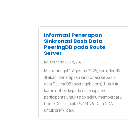
Informasi Penerapan
Sinkronasi Basis Data
PeeringDB pada Route
Server
by
Bidang IIX
|
Jul 3, 2025
Mulai tanggal 1 Agustus 2025, kami dari IIX-
JI akan menerapkan sinkronasi ke basis
data PeeringDB (peeringdb.com). Untuk itu,
kami mohon kepada segenap peer
participants untuk tetap selalu memperbarui:
Route Object, baik IPv4/IPv6. Data ROA
untuk prefix, baik...