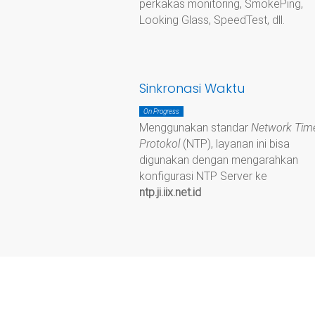
perkakas monitoring, SmokePing,
Looking Glass, SpeedTest, dll.
Sinkronasi Waktu
On Progress
Menggunakan standar
Network Tim
Protokol
(NTP), layanan ini bisa
digunakan dengan mengarahkan
konfigurasi NTP Server ke
ntp.ji.iix.net.id