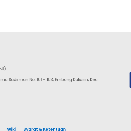
-JI)
nglima Sudirman No. 101 – 103, Embong Kaliasin, Kec.
Wiki
Syarat & Ketentuan