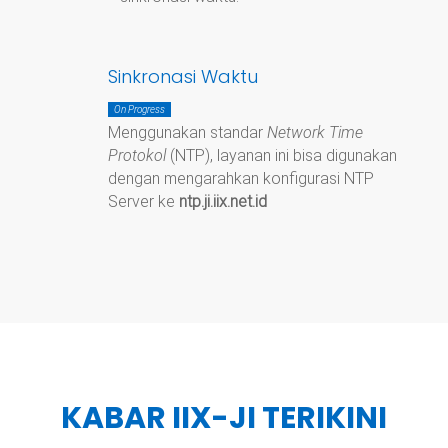
Sinkronasi Waktu
On Progress
Menggunakan standar
Network Time
Protokol
(NTP), layanan ini bisa digunakan
dengan mengarahkan konfigurasi NTP
Server ke
ntp.ji.iix.net.id
KABAR IIX-JI TERIKINI