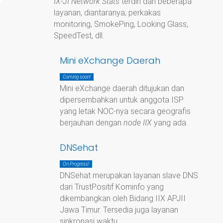
IX-JI Network Stats
terdiri dari beberapa
layanan, diantaranya; perkakas
monitoring, SmokePing, Looking Glass,
SpeedTest, dll.
Mini eXchange Daerah
Coming soon!
Mini eXchange daerah ditujukan dan
dipersembahkan untuk anggota ISP
yang letak NOC-nya secara geografis
berjauhan dengan
node IIX
yang ada.
DNSehat
On Progress!
DNSehat merupakan layanan slave DNS
dari TrustPositif Kominfo yang
dikembangkan oleh Bidang IIX APJII
Jawa Timur. Tersedia juga layanan
sinkronasi waktu.