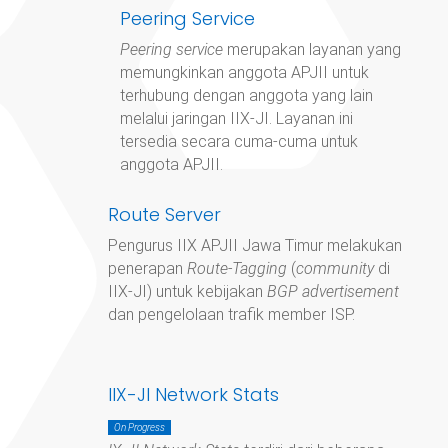
Peering Service
Peering service
merupakan layanan yang
memungkinkan anggota APJII untuk
terhubung dengan anggota yang lain
melalui jaringan IIX-JI. Layanan ini
tersedia secara cuma-cuma untuk
anggota APJII.
Route Server
Pengurus IIX APJII Jawa Timur
melakukan
penerapan
Route-Tagging
(
community
di
IIX-JI) untuk kebijakan
BGP advertisement
dan pengelolaan trafik member ISP.
IIX-JI Network Stats
On Progress