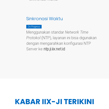
Sinkronasi Waktu
On Progress
Menggunakan standar
Network Time
Protokol
(NTP), layanan ini bisa digunakan
dengan mengarahkan konfigurasi NTP
Server ke
ntp.ji.iix.net.id
KABAR IIX-JI TERIKINI