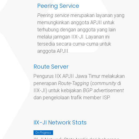
Peering Service
Peering service
merupakan layanan yang
memungkinkan anggota APJII untuk
terhubung dengan anggota yang lain
melalui jaringan IIX-JI. Layanan ini
tersedia secara cuma-cuma untuk
anggota APJII.
Route Server
Pengurus IIX APJII Jawa Timur
melakukan
penerapan
Route-Tagging
(
community
di
IIX-JI) untuk kebijakan
BGP advertisement
dan pengelolaan trafik member ISP.
IIX-JI Network Stats
On Progress