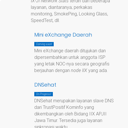
IX-JI Network Stats
terdiri dari beberapa
layanan, diantaranya; perkakas
monitoring, SmokePing, Looking Glass,
SpeedTest, dll.
Mini eXchange Daerah
Coming soon!
Mini eXchange daerah ditujukan dan
dipersembahkan untuk anggota ISP
yang letak NOC-nya secara geografis
berjauhan dengan
node IIX
yang ada.
DNSehat
On Progress!
DNSehat merupakan layanan slave DNS
dari TrustPositif Kominfo yang
dikembangkan oleh Bidang IIX APJII
Jawa Timur. Tersedia juga layanan
sinkronasi waktu.