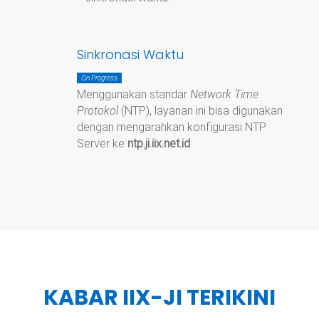
Sinkronasi Waktu
On Progress
Menggunakan standar
Network Time
Protokol
(NTP), layanan ini bisa digunakan
dengan mengarahkan konfigurasi NTP
Server ke
ntp.ji.iix.net.id
KABAR IIX-JI TERIKINI