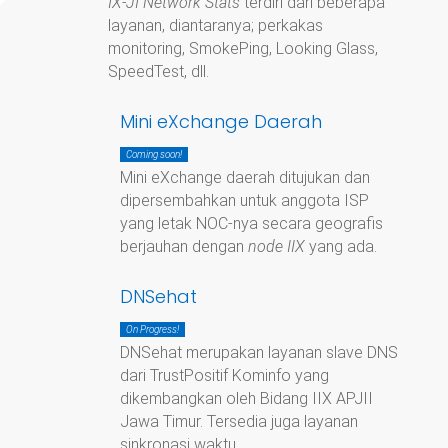
IX-JI Network Stats
terdiri dari beberapa
layanan, diantaranya; perkakas
monitoring, SmokePing, Looking Glass,
SpeedTest, dll.
Mini eXchange Daerah
Coming soon!
Mini eXchange daerah ditujukan dan
dipersembahkan untuk anggota ISP
yang letak NOC-nya secara geografis
berjauhan dengan
node IIX
yang ada.
DNSehat
On Progress!
DNSehat merupakan layanan slave DNS
dari TrustPositif Kominfo yang
dikembangkan oleh Bidang IIX APJII
Jawa Timur. Tersedia juga layanan
sinkronasi waktu.