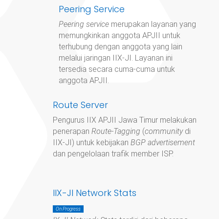
Peering Service
Peering service
merupakan layanan yang
memungkinkan anggota APJII untuk
terhubung dengan anggota yang lain
melalui jaringan IIX-JI. Layanan ini
tersedia secara cuma-cuma untuk
anggota APJII.
Route Server
Pengurus IIX APJII Jawa Timur
melakukan
penerapan
Route-Tagging
(
community
di
IIX-JI) untuk kebijakan
BGP advertisement
dan pengelolaan trafik member ISP.
IIX-JI Network Stats
On Progress