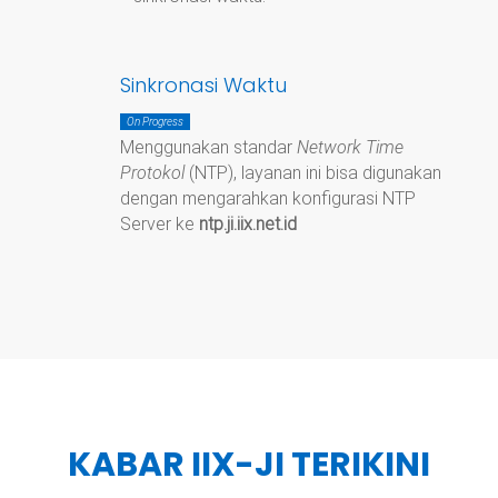
Sinkronasi Waktu
On Progress
Menggunakan standar
Network Time
Protokol
(NTP), layanan ini bisa digunakan
dengan mengarahkan konfigurasi NTP
Server ke
ntp.ji.iix.net.id
KABAR IIX-JI TERIKINI