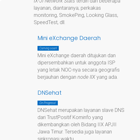
IX-JI Network Stats
terdiri dari beberapa
layanan, diantaranya; perkakas
monitoring, SmokePing, Looking Glass,
SpeedTest, dll.
Mini eXchange Daerah
Coming soon!
Mini eXchange daerah ditujukan dan
dipersembahkan untuk anggota ISP
yang letak NOC-nya secara geografis
berjauhan dengan
node IIX
yang ada.
DNSehat
On Progress!
DNSehat merupakan layanan slave DNS
dari TrustPositif Kominfo yang
dikembangkan oleh Bidang IIX APJII
Jawa Timur. Tersedia juga layanan
sinkronasi waktu.