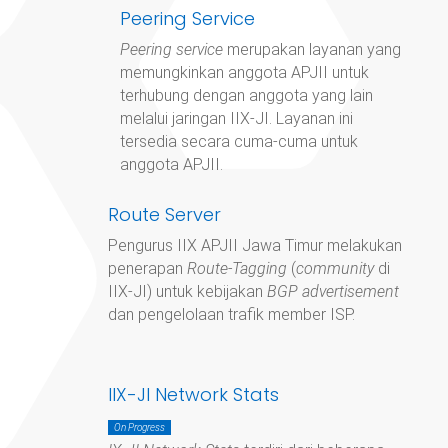
Peering Service
Peering service
merupakan layanan yang
memungkinkan anggota APJII untuk
terhubung dengan anggota yang lain
melalui jaringan IIX-JI. Layanan ini
tersedia secara cuma-cuma untuk
anggota APJII.
Route Server
Pengurus IIX APJII Jawa Timur
melakukan
penerapan
Route-Tagging
(
community
di
IIX-JI) untuk kebijakan
BGP advertisement
dan pengelolaan trafik member ISP.
IIX-JI Network Stats
On Progress