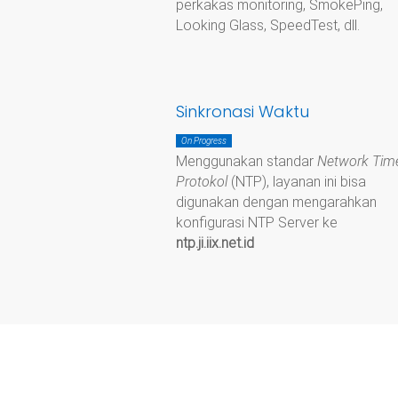
perkakas monitoring, SmokePing,
Looking Glass, SpeedTest, dll.
Sinkronasi Waktu
On Progress
Menggunakan standar
Network Tim
Protokol
(NTP), layanan ini bisa
digunakan dengan mengarahkan
konfigurasi NTP Server ke
ntp.ji.iix.net.id