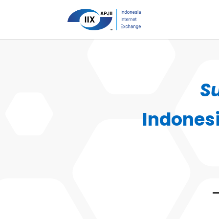
S
Indones