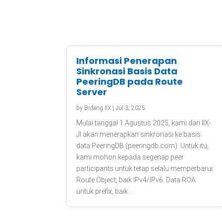
Informasi Penerapan
Sinkronasi Basis Data
PeeringDB pada Route
Server
by
Bidang IIX
|
Jul 3, 2025
Mulai tanggal 1 Agustus 2025, kami dari IIX-
JI akan menerapkan sinkronasi ke basis
data PeeringDB (peeringdb.com). Untuk itu,
kami mohon kepada segenap peer
participants untuk tetap selalu memperbarui:
Route Object, baik IPv4/IPv6. Data ROA
untuk prefix, baik...