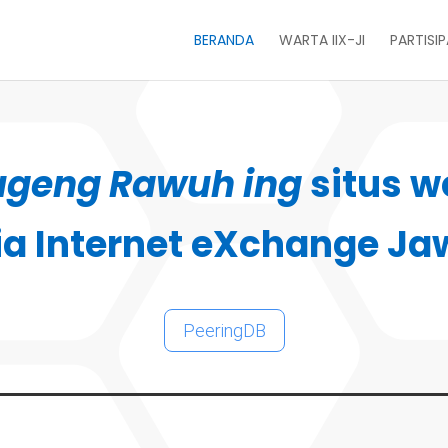
BERANDA
WARTA IIX-JI
PARTISI
ugeng Rawuh ing
situs w
ia Internet eXchange Ja
PeeringDB