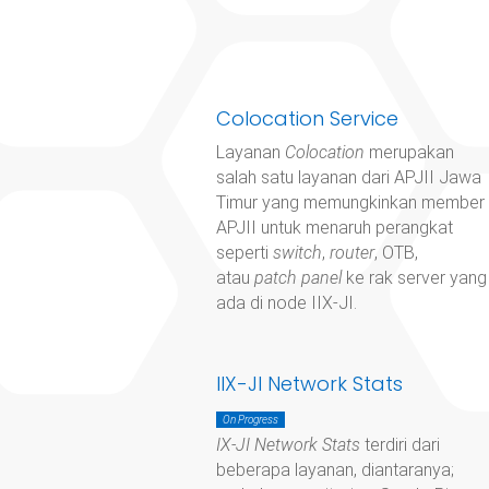
Colocation Service
Layanan
Colocation
merupakan
salah satu layanan dari APJII Jawa
Timur yang memungkinkan member
APJII untuk menaruh perangkat
seperti
switch
,
router
, OTB,
atau
patch panel
ke rak server yang
ada di node IIX-JI.
IIX-JI Network Stats
On Progress
IX-JI Network Stats
terdiri dari
beberapa layanan, diantaranya;