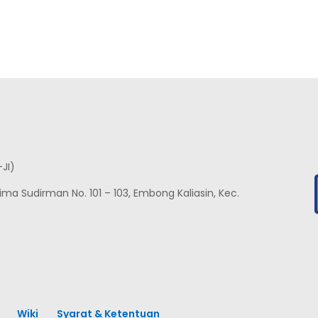
-JI)
nglima Sudirman No. 101 – 103, Embong Kaliasin, Kec.
Wiki
Syarat & Ketentuan