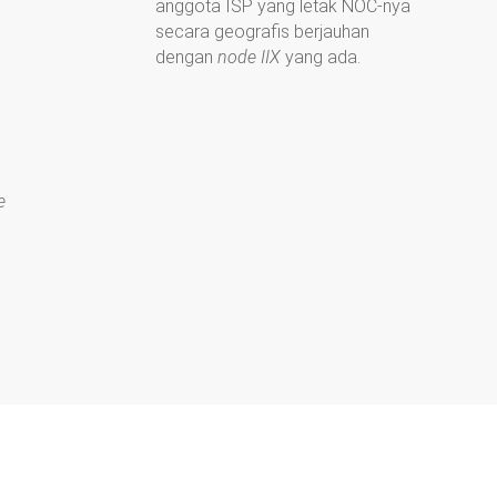
anggota ISP yang letak NOC-nya
secara geografis berjauhan
dengan
node IIX
yang ada.
e