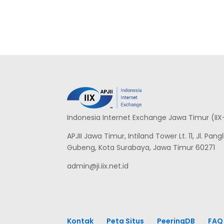
Indonesia Internet Exchange Jawa Timur (IIX
APJII Jawa Timur, Intiland Tower Lt. 11, Jl. Pa
Gubeng, Kota Surabaya, Jawa Timur 60271
admin@ji.iix.net.id
Kontak
Peta Situs
PeeringDB
FAQ