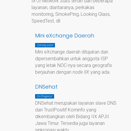
IX-JI Network Stats
terdiri dari beberapa
layanan, diantaranya; perkakas
monitoring, SmokePing, Looking Glass,
SpeedTest, dll.
Mini eXchange Daerah
Coming soon!
Mini eXchange daerah ditujukan dan
dipersembahkan untuk anggota ISP
yang letak NOC-nya secara geografis
berjauhan dengan
node IIX
yang ada.
DNSehat
On Progress!
DNSehat merupakan layanan slave DNS
dari TrustPositif Kominfo yang
dikembangkan oleh Bidang IIX APJII
Jawa Timur. Tersedia juga layanan
sinkronasi waktu.