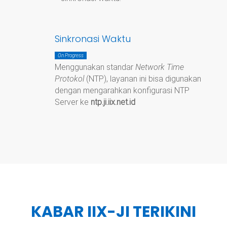
Sinkronasi Waktu
On Progress
Menggunakan standar
Network Time
Protokol
(NTP), layanan ini bisa digunakan
dengan mengarahkan konfigurasi NTP
Server ke
ntp.ji.iix.net.id
KABAR IIX-JI TERIKINI