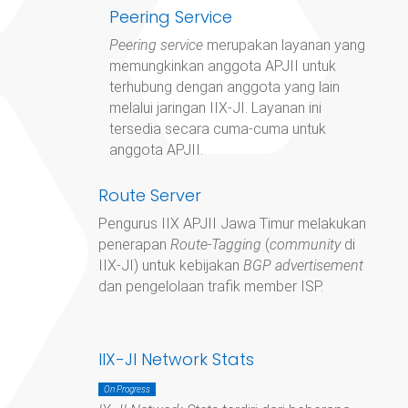
Peering Service
Peering service
merupakan layanan yang
memungkinkan anggota APJII untuk
terhubung dengan anggota yang lain
melalui jaringan IIX-JI. Layanan ini
tersedia secara cuma-cuma untuk
anggota APJII.
Route Server
Pengurus IIX APJII Jawa Timur
melakukan
penerapan
Route-Tagging
(
community
di
IIX-JI) untuk kebijakan
BGP advertisement
dan pengelolaan trafik member ISP.
IIX-JI Network Stats
On Progress