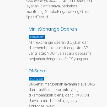
IX-JI Network Stats
terdiri dari beberapa
layanan, diantaranya; perkakas
monitoring, SmokePing, Looking Glass,
SpeedTest, dll.
Mini eXchange Daerah
Coming soon!
Mini eXchange daerah ditujukan dan
dipersembahkan untuk anggota ISP
yang letak NOC-nya secara geografis
berjauhan dengan
node IIX
yang ada.
DNSehat
On Progress!
DNSehat merupakan layanan slave DNS
dari TrustPositif Kominfo yang
dikembangkan oleh Bidang IIX APJII
Jawa Timur. Tersedia juga layanan
sinkronasi waktu.