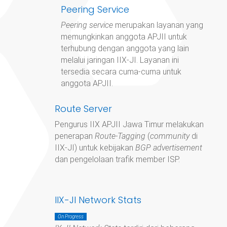
Peering Service
Peering service
merupakan layanan yang
memungkinkan anggota APJII untuk
terhubung dengan anggota yang lain
melalui jaringan IIX-JI. Layanan ini
tersedia secara cuma-cuma untuk
anggota APJII.
Route Server
Pengurus IIX APJII Jawa Timur
melakukan
penerapan
Route-Tagging
(
community
di
IIX-JI) untuk kebijakan
BGP advertisement
dan pengelolaan trafik member ISP.
IIX-JI Network Stats
On Progress