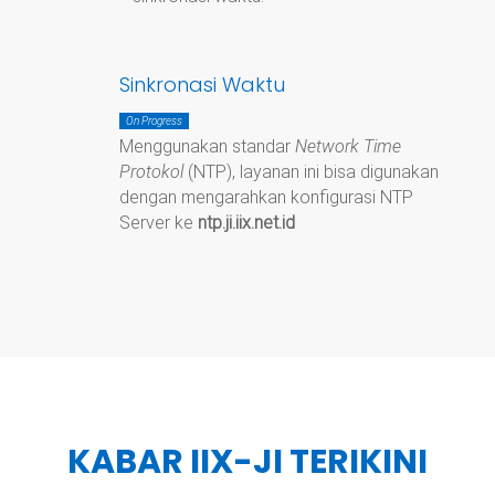
Sinkronasi Waktu
On Progress
Menggunakan standar
Network Time
Protokol
(NTP), layanan ini bisa digunakan
dengan mengarahkan konfigurasi NTP
Server ke
ntp.ji.iix.net.id
KABAR IIX-JI TERIKINI