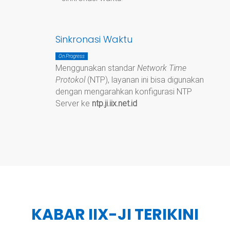
Sinkronasi Waktu
On Progress
Menggunakan standar
Network Time
Protokol
(NTP), layanan ini bisa digunakan
dengan mengarahkan konfigurasi NTP
Server ke
ntp.ji.iix.net.id
KABAR IIX-JI TERIKINI