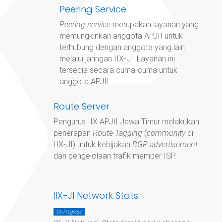
Peering Service
Peering service
merupakan layanan yang
memungkinkan anggota APJII untuk
terhubung dengan anggota yang lain
melalui jaringan IIX-JI. Layanan ini
tersedia secara cuma-cuma untuk
anggota APJII.
Route Server
Pengurus IIX APJII Jawa Timur
melakukan
penerapan
Route-Tagging
(
community
di
IIX-JI) untuk kebijakan
BGP advertisement
dan pengelolaan trafik member ISP.
IIX-JI Network Stats
On Progress