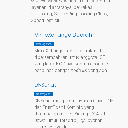
IX-JI Network Stats
terdiri dari beberapa
layanan, diantaranya; perkakas
monitoring, SmokePing, Looking Glass,
SpeedTest, dll.
Mini eXchange Daerah
Coming soon!
Mini eXchange daerah ditujukan dan
dipersembahkan untuk anggota ISP
yang letak NOC-nya secara geografis
berjauhan dengan
node IIX
yang ada.
DNSehat
On Progress!
DNSehat merupakan layanan slave DNS
dari TrustPositif Kominfo yang
dikembangkan oleh Bidang IIX APJII
Jawa Timur. Tersedia juga layanan
sinkronasi waktu.