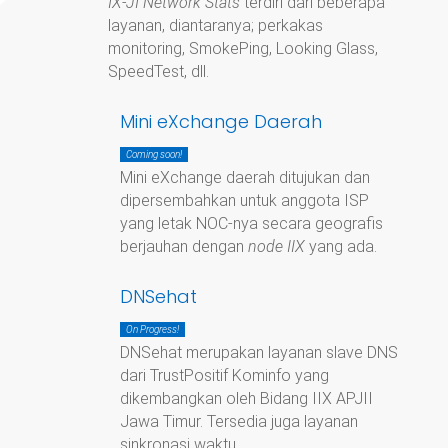
IX-JI Network Stats
terdiri dari beberapa
layanan, diantaranya; perkakas
monitoring, SmokePing, Looking Glass,
SpeedTest, dll.
Mini eXchange Daerah
Coming soon!
Mini eXchange daerah ditujukan dan
dipersembahkan untuk anggota ISP
yang letak NOC-nya secara geografis
berjauhan dengan
node IIX
yang ada.
DNSehat
On Progress!
DNSehat merupakan layanan slave DNS
dari TrustPositif Kominfo yang
dikembangkan oleh Bidang IIX APJII
Jawa Timur. Tersedia juga layanan
sinkronasi waktu.