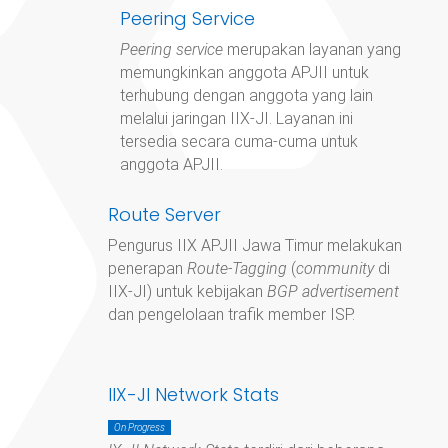
Peering Service
Peering service
merupakan layanan yang
memungkinkan anggota APJII untuk
terhubung dengan anggota yang lain
melalui jaringan IIX-JI. Layanan ini
tersedia secara cuma-cuma untuk
anggota APJII.
Route Server
Pengurus IIX APJII Jawa Timur
melakukan
penerapan
Route-Tagging
(
community
di
IIX-JI) untuk kebijakan
BGP advertisement
dan pengelolaan trafik member ISP.
IIX-JI Network Stats
On Progress