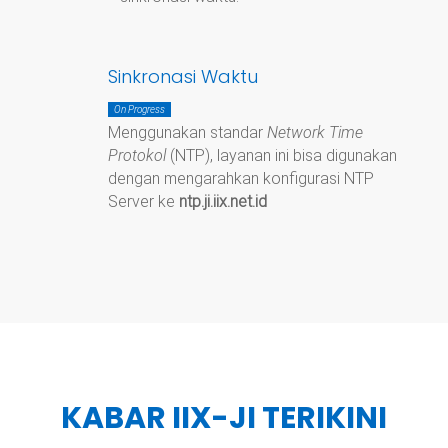
Sinkronasi Waktu
On Progress
Menggunakan standar
Network Time
Protokol
(NTP), layanan ini bisa digunakan
dengan mengarahkan konfigurasi NTP
Server ke
ntp.ji.iix.net.id
KABAR IIX-JI TERIKINI