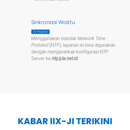
Sinkronasi Waktu
On Progress
Menggunakan standar
Network Time
Protokol
(NTP), layanan ini bisa digunakan
dengan mengarahkan konfigurasi NTP
Server ke
ntp.ji.iix.net.id
KABAR IIX-JI TERIKINI