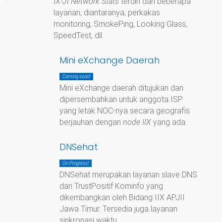
IX-JI Network Stats
terdiri dari beberapa
layanan, diantaranya; perkakas
monitoring, SmokePing, Looking Glass,
SpeedTest, dll.
Mini eXchange Daerah
Coming soon!
Mini eXchange daerah ditujukan dan
dipersembahkan untuk anggota ISP
yang letak NOC-nya secara geografis
berjauhan dengan
node IIX
yang ada.
DNSehat
On Progress!
DNSehat merupakan layanan slave DNS
dari TrustPositif Kominfo yang
dikembangkan oleh Bidang IIX APJII
Jawa Timur. Tersedia juga layanan
sinkronasi waktu.