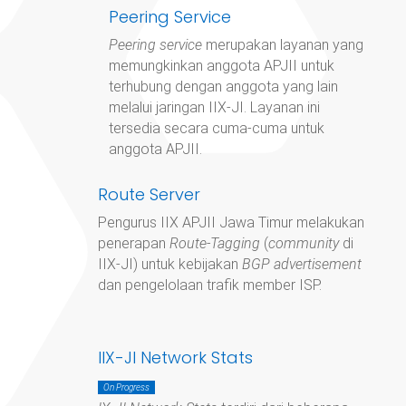
Peering Service
Peering service
merupakan layanan yang
memungkinkan anggota APJII untuk
terhubung dengan anggota yang lain
melalui jaringan IIX-JI. Layanan ini
tersedia secara cuma-cuma untuk
anggota APJII.
Route Server
Pengurus IIX APJII Jawa Timur
melakukan
penerapan
Route-Tagging
(
community
di
IIX-JI) untuk kebijakan
BGP advertisement
dan pengelolaan trafik member ISP.
IIX-JI Network Stats
On Progress