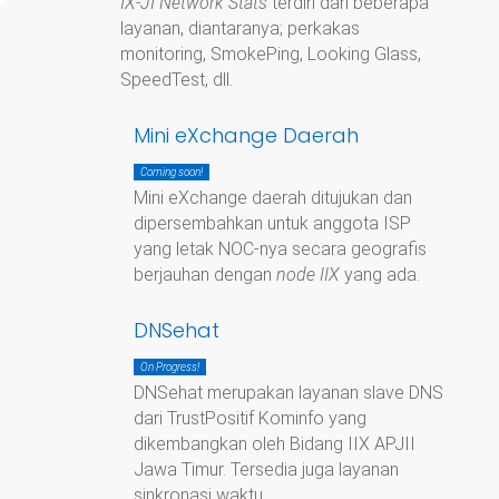
IX-JI Network Stats
terdiri dari beberapa
layanan, diantaranya; perkakas
monitoring, SmokePing, Looking Glass,
SpeedTest, dll.
Mini eXchange Daerah
Coming soon!
Mini eXchange daerah ditujukan dan
dipersembahkan untuk anggota ISP
yang letak NOC-nya secara geografis
berjauhan dengan
node IIX
yang ada.
DNSehat
On Progress!
DNSehat merupakan layanan slave DNS
dari TrustPositif Kominfo yang
dikembangkan oleh Bidang IIX APJII
Jawa Timur. Tersedia juga layanan
sinkronasi waktu.