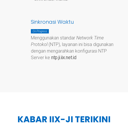
Sinkronasi Waktu
On Progress
Menggunakan standar
Network Time
Protokol
(NTP), layanan ini bisa digunakan
dengan mengarahkan konfigurasi NTP
Server ke
ntp.ji.iix.net.id
KABAR IIX-JI TERIKINI