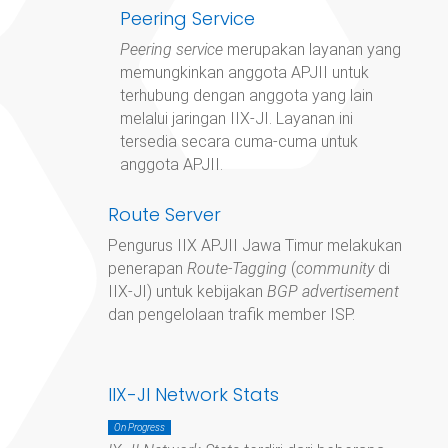
Peering Service
Peering service
merupakan layanan yang
memungkinkan anggota APJII untuk
terhubung dengan anggota yang lain
melalui jaringan IIX-JI. Layanan ini
tersedia secara cuma-cuma untuk
anggota APJII.
Route Server
Pengurus IIX APJII Jawa Timur
melakukan
penerapan
Route-Tagging
(
community
di
IIX-JI) untuk kebijakan
BGP advertisement
dan pengelolaan trafik member ISP.
IIX-JI Network Stats
On Progress