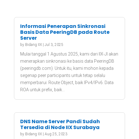
Informasi Penerapan Sinkronasi
Basis Data PeeringDB pada Route
Server
by
Bidang IIX
|
Jul 3, 2025
Mulai tanggal 1 Agustus 2025, kami dari IIX-JI akan
menerapkan sinkronasi ke basis data PeeringDB
(peeringdb.com). Untuk itu, kami mohon kepada
segenap peer participants untuk tetap selalu
memperbarui: Route Object, baik IPv4/IPv6. Data
ROA untuk prefix, baik...
DNS Name Server Pandi Sudah
Tersedia di Node IIX Surabaya
by
Bidang IIX
|
Aug 25, 2023