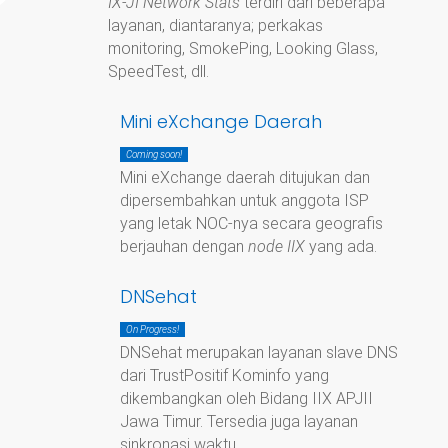
IX-JI Network Stats
terdiri dari beberapa
layanan, diantaranya; perkakas
monitoring, SmokePing, Looking Glass,
SpeedTest, dll.
Mini eXchange Daerah
Coming soon!
Mini eXchange daerah ditujukan dan
dipersembahkan untuk anggota ISP
yang letak NOC-nya secara geografis
berjauhan dengan
node IIX
yang ada.
DNSehat
On Progress!
DNSehat merupakan layanan slave DNS
dari TrustPositif Kominfo yang
dikembangkan oleh Bidang IIX APJII
Jawa Timur. Tersedia juga layanan
sinkronasi waktu.