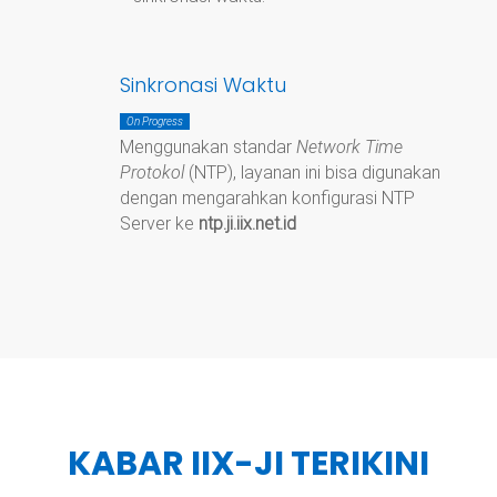
Sinkronasi Waktu
On Progress
Menggunakan standar
Network Time
Protokol
(NTP), layanan ini bisa digunakan
dengan mengarahkan konfigurasi NTP
Server ke
ntp.ji.iix.net.id
KABAR IIX-JI TERIKINI