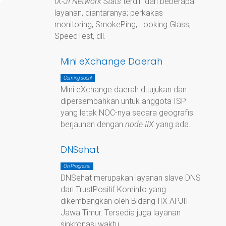
IX-JI Network Stats
terdiri dari beberapa
layanan, diantaranya; perkakas
monitoring, SmokePing, Looking Glass,
SpeedTest, dll.
Mini eXchange Daerah
Coming soon!
Mini eXchange daerah ditujukan dan
dipersembahkan untuk anggota ISP
yang letak NOC-nya secara geografis
berjauhan dengan
node IIX
yang ada.
DNSehat
On Progress!
DNSehat merupakan layanan slave DNS
dari TrustPositif Kominfo yang
dikembangkan oleh Bidang IIX APJII
Jawa Timur. Tersedia juga layanan
sinkronasi waktu.