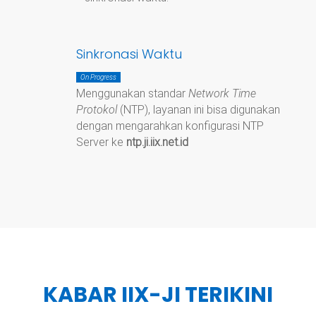
Sinkronasi Waktu
On Progress
Menggunakan standar
Network Time
Protokol
(NTP), layanan ini bisa digunakan
dengan mengarahkan konfigurasi NTP
Server ke
ntp.ji.iix.net.id
KABAR IIX-JI TERIKINI