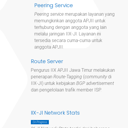
Peering Service
Peering service
merupakan layanan yang
memungkinkan anggota APJII untuk
terhubung dengan anggota yang lain
melalui jaringan IIX-JI. Layanan ini
tersedia secara cuma-cuma untuk
anggota APJII.
Route Server
Pengurus IIX APJII Jawa Timur
melakukan
penerapan
Route-Tagging
(
community
di
IIX-JI) untuk kebijakan
BGP advertisement
dan pengelolaan trafik member ISP.
IIX-JI Network Stats
On Progress