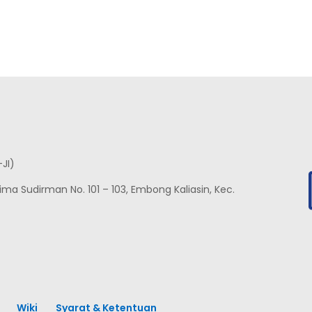
-JI)
nglima Sudirman No. 101 – 103, Embong Kaliasin, Kec.
Wiki
Syarat & Ketentuan