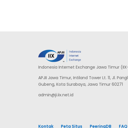
Indonesia Internet Exchange Jawa Timur (IIX
APJII Jawa Timur, Intiland Tower Lt. 11, Jl. Pa
Gubeng, Kota Surabaya, Jawa Timur 60271
admin@ji.iix.net.id
Kontak
Peta Situs
PeeringDB
FAQ