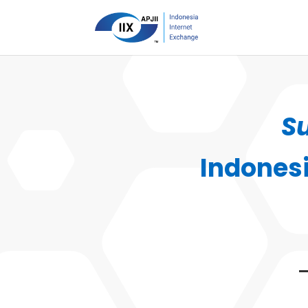
S
Indones