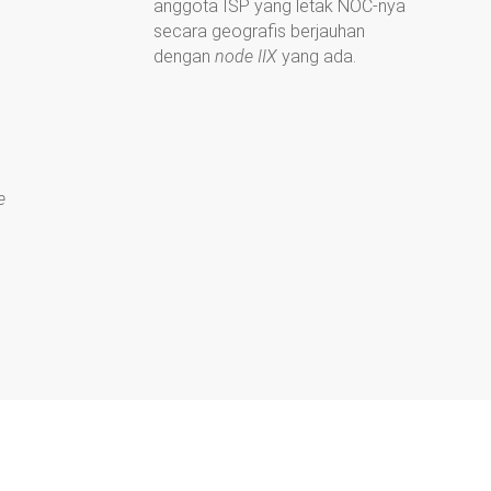
anggota ISP yang letak NOC-nya
secara geografis berjauhan
dengan
node IIX
yang ada.
e