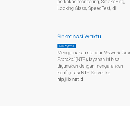
perkakas monitoring, SmokePing,
Looking Glass, SpeedTest, dll.
Sinkronasi Waktu
On Progress
Menggunakan standar
Network Tim
Protokol
(NTP), layanan ini bisa
digunakan dengan mengarahkan
konfigurasi NTP Server ke
ntp.ji.iix.net.id