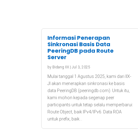
Informasi Penerapan
Sinkronasi Basis Data
PeeringDB pada Route
Server
by
Bidang IIX
|
Jul 3, 2025
Mulai tanggal 1 Agustus 2025, kami dari IIX-
JI akan menerapkan sinkronasi ke basis
data PeeringDB (peeringdb.com). Untuk itu,
kami mohon kepada segenap peer
participants untuk tetap selalu memperbarui:
Route Object, baik IPv4/IPv6. Data ROA
untuk prefix, baik...