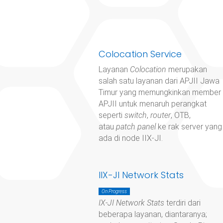
Colocation Service
Layanan
Colocation
merupakan
salah satu layanan dari APJII Jawa
Timur yang memungkinkan member
APJII untuk menaruh perangkat
seperti
switch
,
router
, OTB,
atau
patch panel
ke rak server yang
ada di node IIX-JI.
IIX-JI Network Stats
On Progress
IX-JI Network Stats
terdiri dari
beberapa layanan, diantaranya;