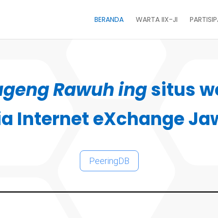
BERANDA
WARTA IIX-JI
PARTISI
ugeng Rawuh ing
situs w
ia Internet eXchange Ja
PeeringDB