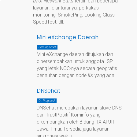
IX-JI Network Stats
terdiri dari beberapa
layanan, diantaranya; perkakas
monitoring, SmokePing, Looking Glass,
SpeedTest, dll.
Mini eXchange Daerah
Coming soon!
Mini eXchange daerah ditujukan dan
dipersembahkan untuk anggota ISP
yang letak NOC-nya secara geografis
berjauhan dengan
node IIX
yang ada.
DNSehat
On Progress!
DNSehat merupakan layanan slave DNS
dari TrustPositif Kominfo yang
dikembangkan oleh Bidang IIX APJII
Jawa Timur. Tersedia juga layanan
sinkronasi waktu.