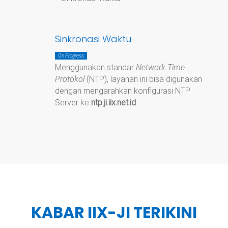
Sinkronasi Waktu
On Progress
Menggunakan standar
Network Time
Protokol
(NTP), layanan ini bisa digunakan
dengan mengarahkan konfigurasi NTP
Server ke
ntp.ji.iix.net.id
KABAR IIX-JI TERIKINI