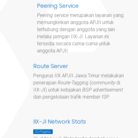
Peering Service
Peering service
merupakan layanan yang
memungkinkan anggota APJII untuk
terhubung dengan anggota yang lain
melalui jaringan IIX-JI. Layanan ini
tersedia secara cuma-cuma untuk
anggota APJII.
Route Server
Pengurus IIX APJII Jawa Timur
melakukan
penerapan
Route-Tagging
(
community
di
IIX-JI) untuk kebijakan
BGP advertisement
dan pengelolaan trafik member ISP.
IIX-JI Network Stats
On Progress