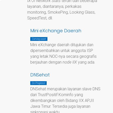
IX-JI Network Stats
terdiri dari beberapa
layanan, diantaranya; perkakas
monitoring, SmokePing, Looking Glass,
SpeedTest, dll.
Mini eXchange Daerah
Coming soon!
Mini eXchange daerah ditujukan dan
dipersembahkan untuk anggota ISP
yang letak NOC-nya secara geografis
berjauhan dengan
node IIX
yang ada.
DNSehat
On Progress!
DNSehat merupakan layanan slave DNS
dari TrustPositif Kominfo yang
dikembangkan oleh Bidang IIX APJII
Jawa Timur. Tersedia juga layanan
sinkronasi waktu.