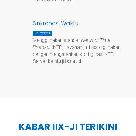
Sinkronasi Waktu
On Progress
Menggunakan standar
Network Time
Protokol
(NTP), layanan ini bisa digunakan
dengan mengarahkan konfigurasi NTP
Server ke
ntp.ji.iix.net.id
KABAR IIX-JI TERIKINI