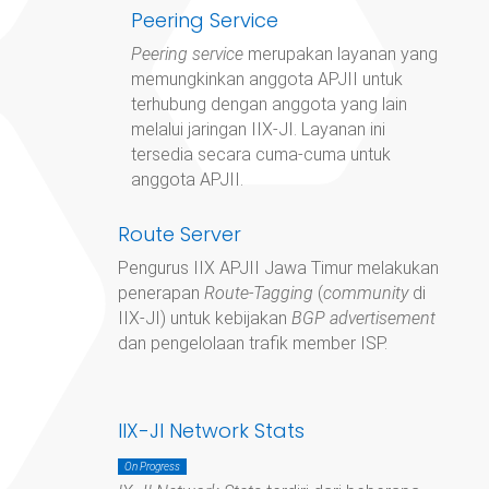
Peering Service
Peering service
merupakan layanan yang
memungkinkan anggota APJII untuk
terhubung dengan anggota yang lain
melalui jaringan IIX-JI. Layanan ini
tersedia secara cuma-cuma untuk
anggota APJII.
Route Server
Pengurus IIX APJII Jawa Timur
melakukan
penerapan
Route-Tagging
(
community
di
IIX-JI) untuk kebijakan
BGP advertisement
dan pengelolaan trafik member ISP.
IIX-JI Network Stats
On Progress